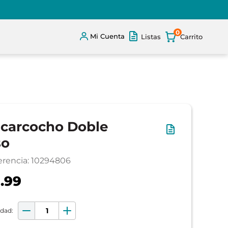
0
Mi Cuenta
Listas
carcocho Doble
so
erencia
:
10294806
.99