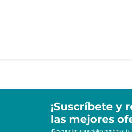
¡Suscríbete y
r
las mejores of
¡Descuentos especiales hechos a tu