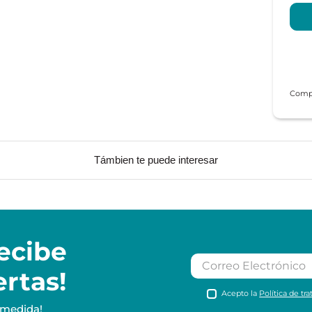
Támbien te puede interesar
ecibe
ertas!
Acepto la
Política de tr
 medida!