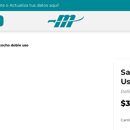
e o Actualiza tus datos aquí!
cocho doble uso
Sa
U
Ref
$3