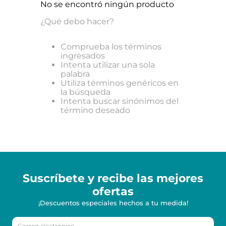
No se encontró ningún producto
¿Qué debo hacer?
Comprueba los términos
ingresados
Intenta utilizar una sola
palabra
Utiliza términos genéricos en
la búsqueda
Intenta buscar sinónimos del
término deseado
Suscríbete y recibe
las mejores
ofertas
¡Descuentos especiales hechos a tu medida!