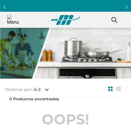
Ordenar por
A-Z
0
OOPS!