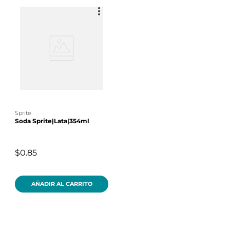
sprite
Soda Sprite|Lata|354ml
$0.85
AÑADIR AL CARRITO