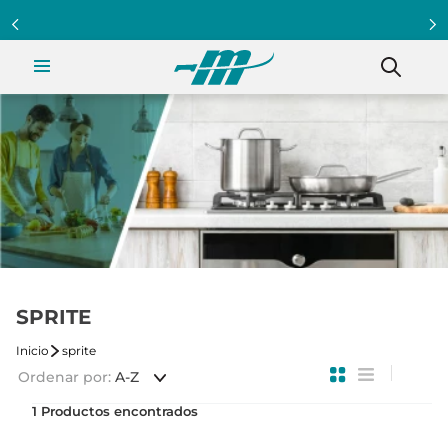
SPRITE
sprite
Ordenar por
A-Z
1