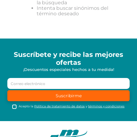
la búsqueda
Intenta buscar sinónimos del
término deseado
Suscríbete y recibe
las mejores
ofertas
¡Descuentos especiales hechos a tu medida!
Suscribirme
Acepto la
Política de tratamiento de datos
y
términos y condiciones