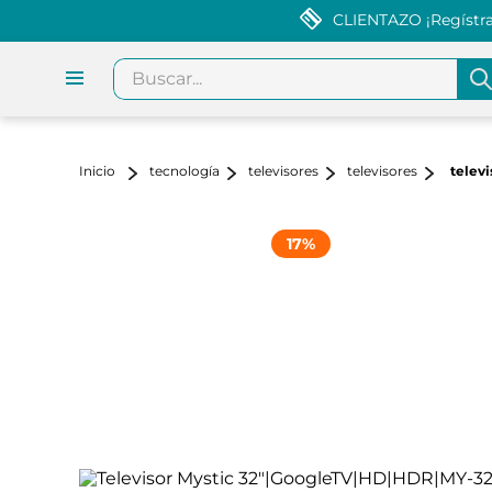
CLIENTAZO ¡Regístrat
Buscar...
tecnología
televisores
televisores
telev
17
%