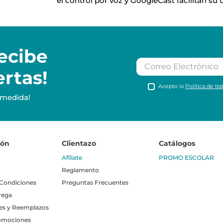
el control por voz y GoogleCast facilitan su 
ecibe
ertas!
Acepto la
Política de tr
 medida!
ión
Clientazo
Catálogos
Afíliate
PROMO ESCOLAR
Reglamento
 Condiciones
Preguntas Frecuentes
rega
es y Reemplazos
omociones