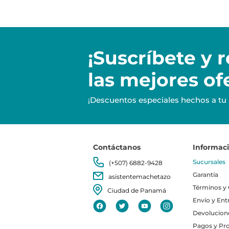
¡Suscríbete y
r
las mejores of
¡Descuentos especiales hechos a tu
Contáctanos
Informac
Sucursales
(+507) 6882-9428
Garantía
asistentemachetazo
Términos y
Ciudad de Panamá
Envío y Ent
Devolucion
Pagos y Pr