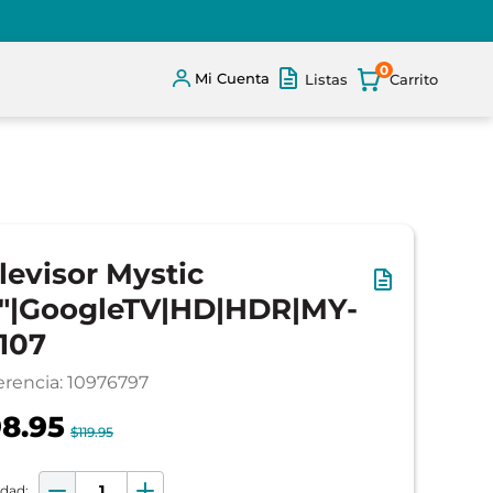
0
Mi Cuenta
Listas
levisor Mystic
"|GoogleTV|HD|HDR|MY-
107
erencia
:
10976797
8.95
$119.95