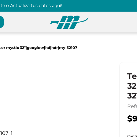
e o Actualiza tus datos aquí!
isor mystic 32"|googletv|hd|hdr|my-32107
Te
32
32
Ref
$9