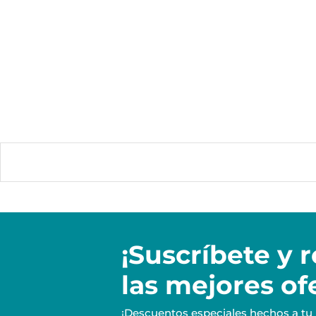
¡Suscríbete y
r
las mejores of
¡Descuentos especiales hechos a tu