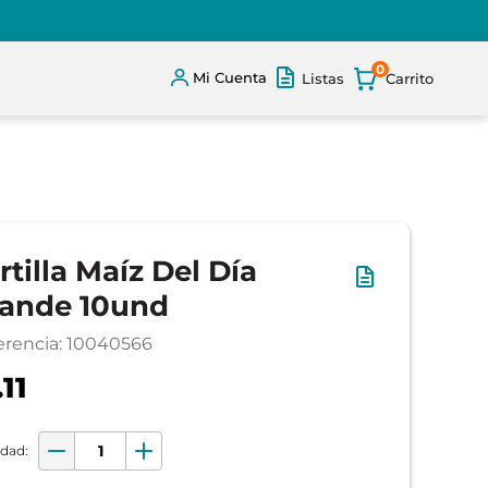
0
Mi Cuenta
Listas
rtilla Maíz Del Día
ande 10und
erencia
:
10040566
.11