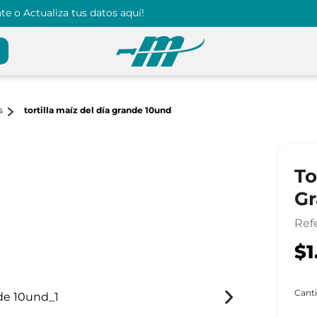
e o Actualiza tus datos aquí!
s
tortilla maíz del día grande 10und
To
Gr
Ref
$1