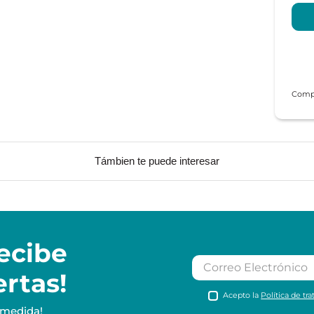
Támbien te puede interesar
ecibe
ertas!
Acepto la
Política de tr
 medida!