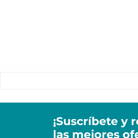
¡Suscríbete y
r
las mejores of