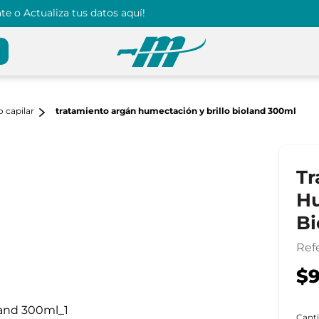
e o Actualiza tus datos aquí!
 capilar
tratamiento argán humectación y brillo bioland 300ml
Tr
Hu
Bi
Ref
$9