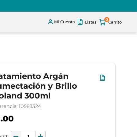
0
Mi Cuenta
Listas
atamiento Argán
mectación y Brillo
oland 300ml
erencia
:
10583324
.00