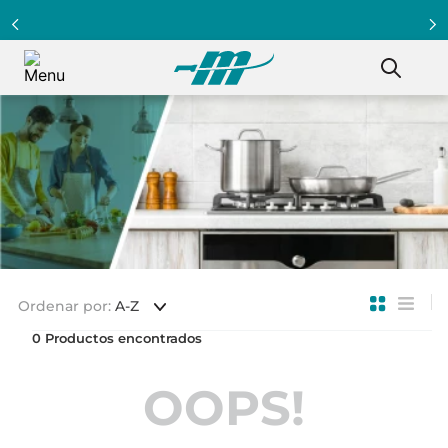
Ordenar por
A-Z
0
OOPS!