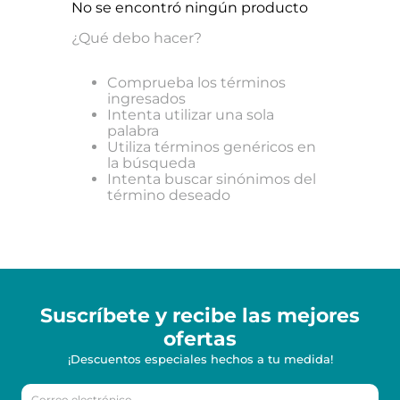
No se encontró ningún producto
¿Qué debo hacer?
Comprueba los términos
ingresados
Intenta utilizar una sola
palabra
Utiliza términos genéricos en
la búsqueda
Intenta buscar sinónimos del
término deseado
Suscríbete y recibe
las mejores
ofertas
¡Descuentos especiales hechos a tu medida!