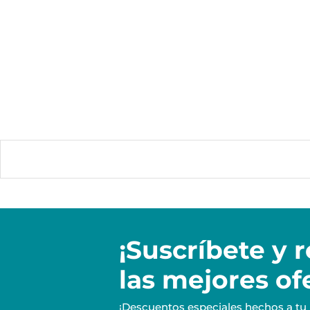
¡Suscríbete y
r
las mejores of
¡Descuentos especiales hechos a tu