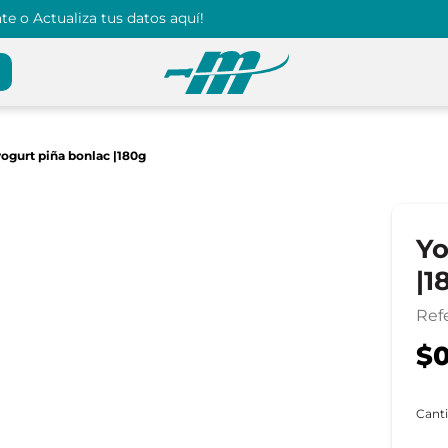
e o Actualiza tus datos aquí!
yogurt piña bonlac |180g
Yo
|1
Ref
$0