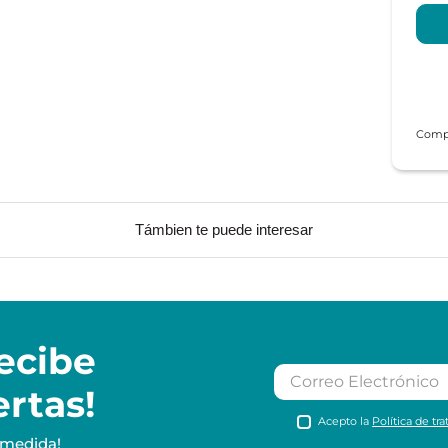
Támbien te puede interesar
ecibe
ertas!
Acepto la
Política de tr
 medida!