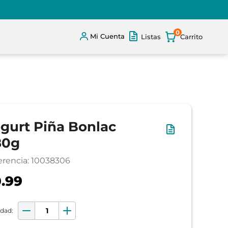
0
Mi Cuenta
Listas
gurt Piña Bonlac
80g
erencia
:
10038306
.99