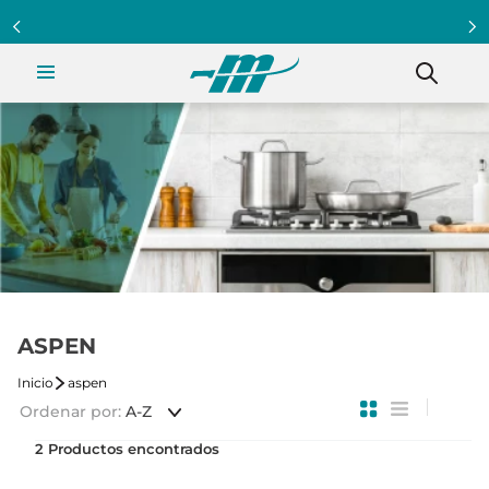
ASPEN
aspen
Ordenar por
A-Z
2