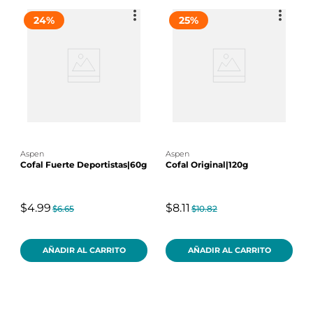
24
%
25
%
aspen
aspen
Cofal Fuerte Deportistas|60g
Cofal Original|120g
$4.99
$8.11
$6.65
$10.82
AÑADIR AL CARRITO
AÑADIR AL CARRITO