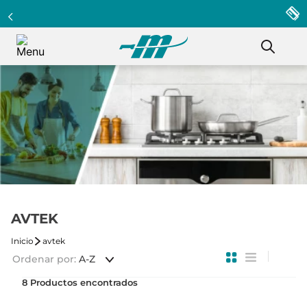
Programa Clientazo - Acumula puntos ¡Afiliate!
AVTEK
avtek
Ordenar por
A-Z
8