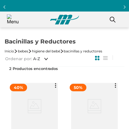
Bacinillas y Reductores
bebes
higiene del bebé
bacinillas y reductores
Ordenar por
A-Z
2
40
%
50
%