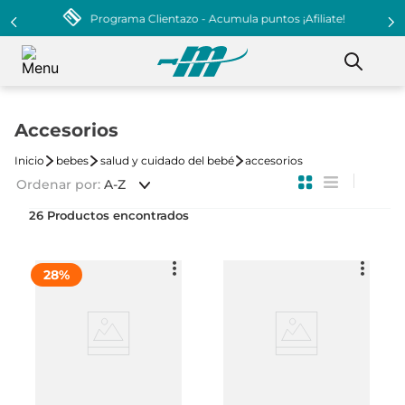
Programa Clientazo - Acumula puntos ¡Afiliate!
Accesorios
bebes
salud y cuidado del bebé
accesorios
Ordenar por
A-Z
26
28
%