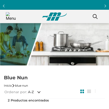
Blue Nun
blue nun
Ordenar por
A-Z
2