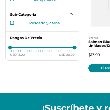
Sub-Categoría
pescado y carne
Rangos De Precio
blumar
Salmon Blu
Unidades|1
$13.99
USD 13.00
USD 20.00
AÑADI
¡Suscríbete y
r