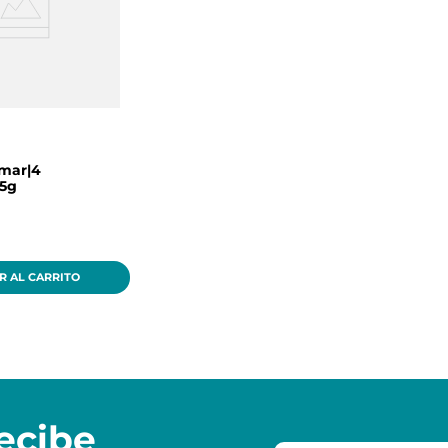
mar|4
25g
R AL CARRITO
ecibe