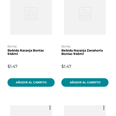
bonlac
bonlac
Bebida Naranja Bonlac
Bebida Naranja Zanahoria
946ml
Bonlac 946ml
$1.47
$1.47
AÑADIR AL CARRITO
AÑADIR AL CARRITO