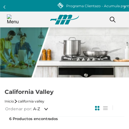
Programa Clientazo - Acumula puntos ¡Afiliate!
California Valley
california valley
Ordenar por
A-Z
6