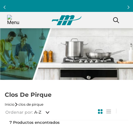
Programa Clientazo - Acumula puntos ¡Afiliate!
Clos De Pirque
clos de pirque
Ordenar por
A-Z
7