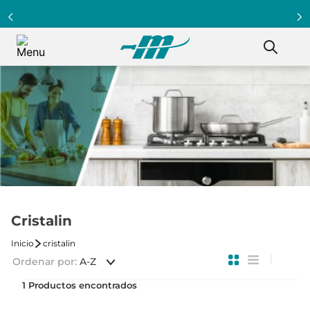
Cristalin
cristalin
Ordenar por
A-Z
1