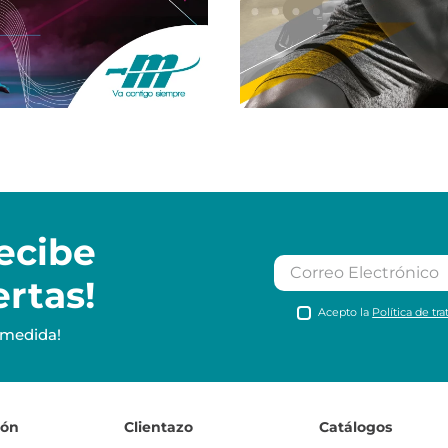
ecibe
ertas!
Acepto la
Política de tr
 medida!
ión
Clientazo
Catálogos