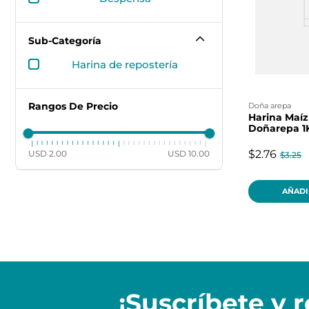
Sub-Categoría
harina de repostería
Rangos De Precio
doña arepa
Harina Maíz
Doñarepa 1
$2.76
USD 2.00
USD 10.00
$3.25
AÑADI
¡Suscríbete y
r