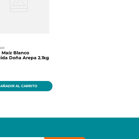
epa
 Maíz Blanco
ida Doña Arepa 2.1kg
AÑADIR AL CARRITO