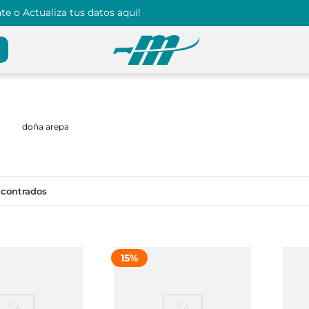
e o Actualiza tus datos aquí!
doña arepa
15
%