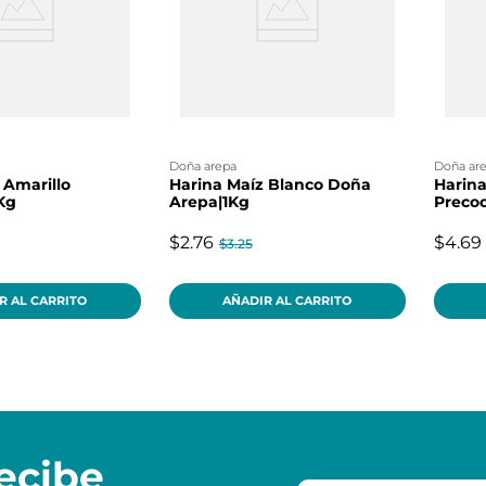
doña arepa
doña ar
 Amarillo
Harina Maíz Blanco Doña
Harina
Kg
Arepa|1Kg
Precoc
$2.76
$4.69
$3.25
R AL CARRITO
AÑADIR AL CARRITO
ecibe