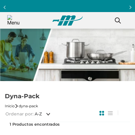
Dyna-Pack
dyna-pack
Ordenar por
A-Z
1