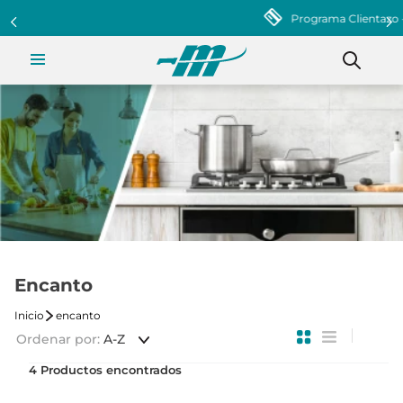
Programa Clientazo - Acumula puntos ¡Afiliate!
Encanto
encanto
Ordenar por
A-Z
4