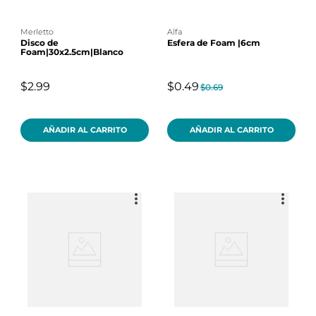
merletto
alfa
Disco de
Esfera de Foam |6cm
Foam|30x2.5cm|Blanco
$2.99
$0.49
$0.69
AÑADIR AL CARRITO
AÑADIR AL CARRITO