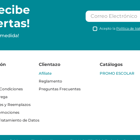
ecibe
ertas!
Acepto la
Política de tr
 medida!
ión
Clientazo
Catálogos
Afíliate
PROMO ESCOLAR
Reglamento
 Condiciones
Preguntas Frecuentes
rega
es y Reemplazos
omociones
 Tratamiento de Datos