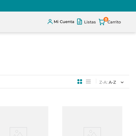
0
Mi Cuenta
Listas
Z-A
A-Z