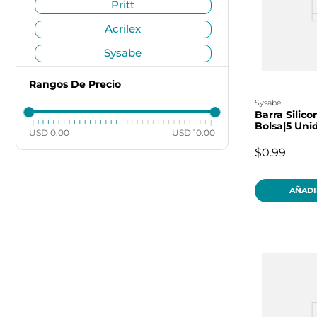
pritt
acrilex
sysabe
sargent
Rangos De Precio
henkel
sysabe
Barra Silic
faber castell
Bolsa|5 Uni
USD 0.00
USD 10.00
norma
$0.99
elmers
AÑADI
crayola
artline