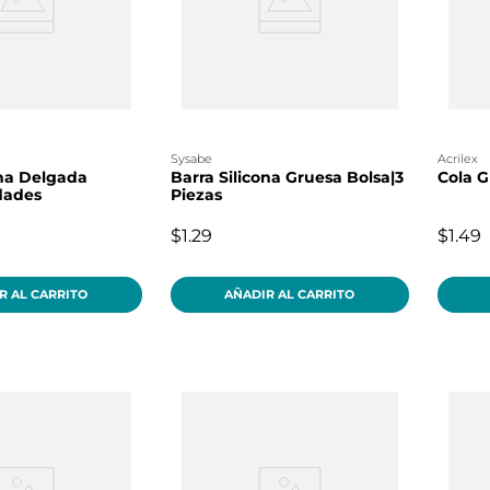
sysabe
acrilex
ona Delgada
Barra Silicona Gruesa Bolsa|3
Cola G
dades
Piezas
$1.29
$1.49
R AL CARRITO
AÑADIR AL CARRITO