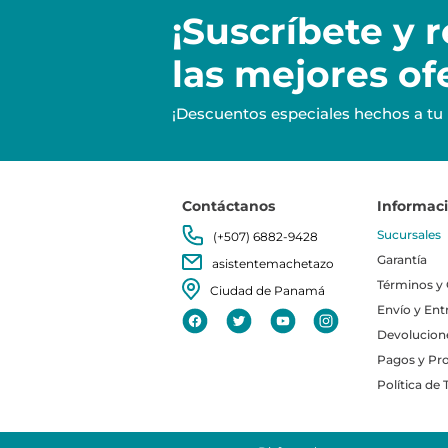
¡Suscríbete y
r
las mejores of
¡Descuentos especiales hechos a tu
Contáctanos
Informac
Sucursales
(+507) 6882-9428
Garantía
asistentemachetazo
Términos y
Ciudad de Panamá
Envío y Ent
Devolucion
Pagos y Pr
Política de