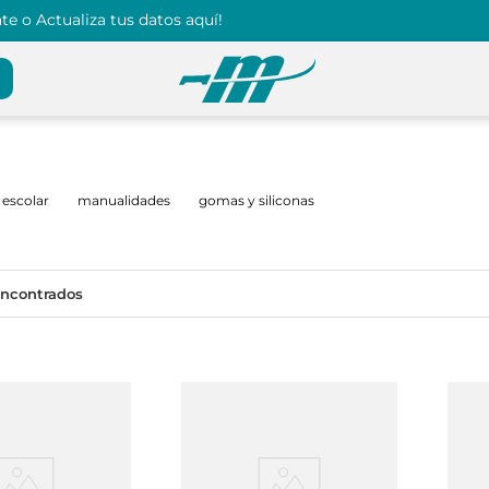
e o Actualiza tus datos aquí!
escolar
manualidades
gomas y siliconas