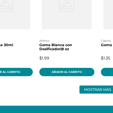
artesco
crayola
a 30ml
Goma Blanca con
Goma 
Dosificador|8 oz
$1.99
$1.35
R AL CARRITO
AÑADIR AL CARRITO
MOSTRAR MÁS