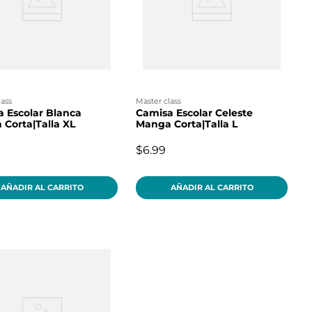
lass
master class
 Escolar Blanca
Camisa Escolar Celeste
Corta|Talla XL
Manga Corta|Talla L
$6.99
AÑADIR AL CARRITO
AÑADIR AL CARRITO