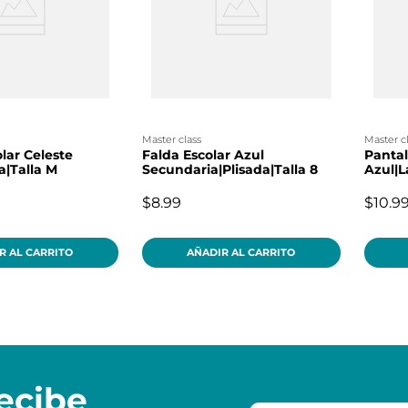
master class
master c
lar Celeste
Falda Escolar Azul
Pantal
|Talla M
Secundaria|Plisada|Talla 8
Azul|L
$8.99
$10.9
R AL CARRITO
AÑADIR AL CARRITO
ecibe