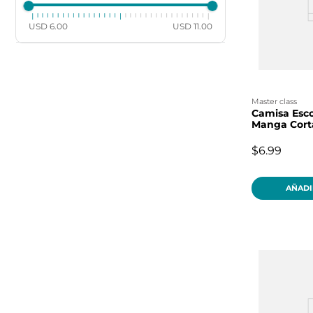
USD 6.00
USD 11.00
master class
Camisa Esco
Manga Corta
$6.99
AÑADI