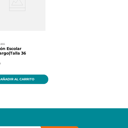
lass
ón Escolar
argo|Talla 36
9
AÑADIR AL CARRITO