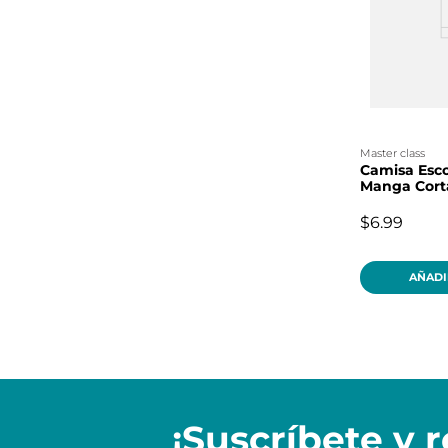
master class
Camisa Esco
Manga Corta
$6.99
AÑADI
¡Suscríbete y
r