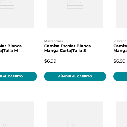
master class
master c
lar Blanca
Camisa Escolar Blanca
Camisa
|Talla M
Manga Corta|Talla S
Manga 
$6.99
$6.99
R AL CARRITO
AÑADIR AL CARRITO