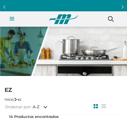
Programa Clientazo - Acumula puntos ¡Afiliate!
EZ
ez
Ordenar por
A-Z
14