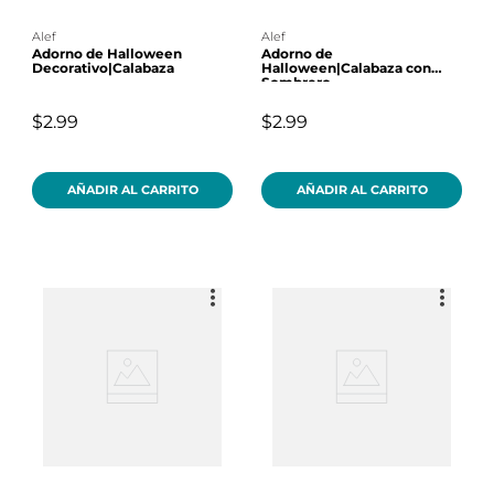
alef
alef
Adorno de Halloween
Adorno de
Decorativo|Calabaza
Halloween|Calabaza con
Sombrero
$2.99
$2.99
AÑADIR AL CARRITO
AÑADIR AL CARRITO