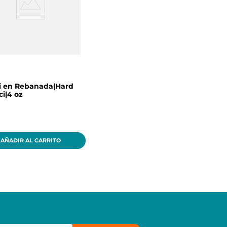
i en Rebanada|Hard
ci|4 oz
AÑADIR AL CARRITO