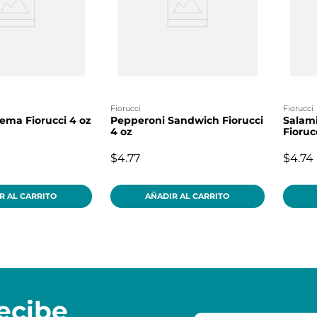
fiorucci
fiorucci
ema Fiorucci 4 oz
Pepperoni Sandwich Fiorucci
Salam
4 oz
Fioruc
$4.77
$4.74
R AL CARRITO
AÑADIR AL CARRITO
ecibe