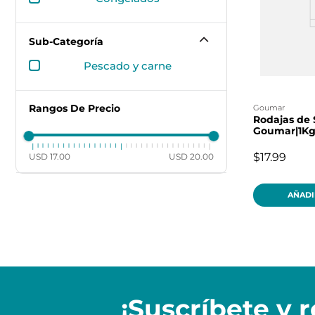
Sub-Categoría
pescado y carne
Rangos De Precio
goumar
Rodajas de
Goumar|1K
$17.99
USD 17.00
USD 20.00
AÑADI
¡Suscríbete y
r