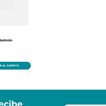
 Salmón
g
R AL CARRITO
ecibe