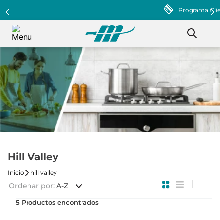
Programa Clientazo - Acumula puntos ¡Afiliate!
Hill Valley
hill valley
Ordenar por
A-Z
5