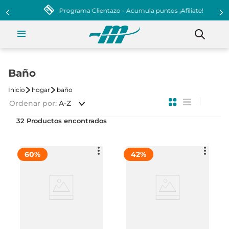
Programa Clientazo - Acumula puntos ¡Afiliate!
Baño
hogar
baño
Ordenar por
A-Z
32
60
%
42
%