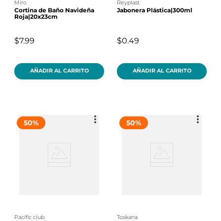
miro
reyplast
Cortina de Baño Navideña
Jabonera Plástica|300ml
Roja|20x23cm
$7.99
$0.49
AÑADIR AL CARRITO
AÑADIR AL CARRITO
50
%
50
%
pacific club
toskana