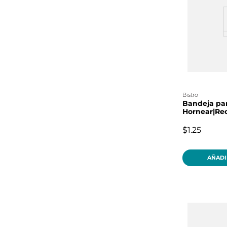
bistro
Bandeja pa
Hornear|Re
$1.25
AÑADI