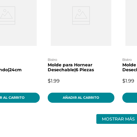
bistro
bistro
Molde para Hornear
Molde
ondo|24cm
Desechable|6 Piezas
Desech
$1.99
$1.99
R AL CARRITO
AÑADIR AL CARRITO
MOSTRAR MÁS