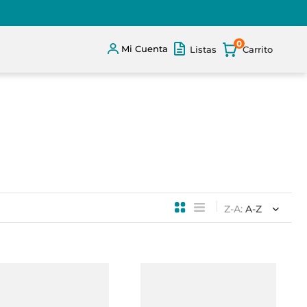
0
Mi Cuenta
Listas
Z-A
A-Z