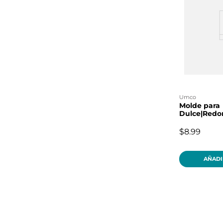
umco
Molde para
Dulce|Red
$8.99
AÑADI