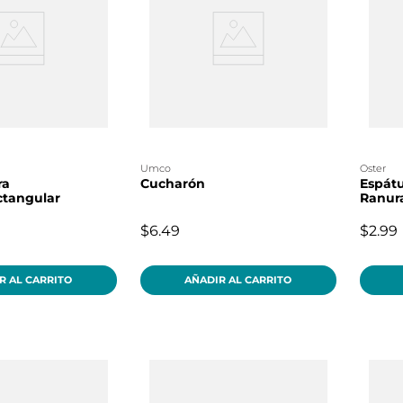
umco
oster
ra
Cucharón
Espátu
ctangular
Ranura
$6.49
$2.99
R AL CARRITO
AÑADIR AL CARRITO