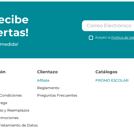
ecibe
ertas!
Acepto la
Política de tr
 medida!
ión
Clientazo
Catálogos
Afíliate
PROMO ESCOLAR
Reglamento
 Condiciones
Preguntas Frecuentes
rega
es y Reemplazos
omociones
 Tratamiento de Datos