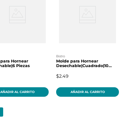
bistro
 para Hornear
Molde para Hornear
able|6 Piezas
Desechable|Cuadrado|10
Piezas
$2.49
AÑADIR AL CARRITO
AÑADIR AL CARRITO