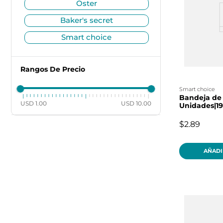
oster
baker's secret
smart choice
Rangos De Precio
smart choice
Bandeja de 
USD 1.00
USD 10.00
Unidades|19 
$2.89
AÑADI