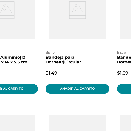
bistro
bistro
Aluminio|10
Bandeja para
Bande
x 14 x 5.5 cm
Hornear|Circular
Horne
$1.49
$1.69
R AL CARRITO
AÑADIR AL CARRITO