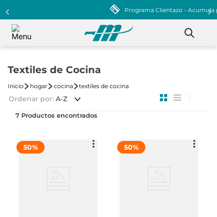
Programa Clientazo - Acumula puntos ¡Afiliate!
Textiles de Cocina
hogar
cocina
textiles de cocina
Ordenar por
A-Z
7
50
%
50
%