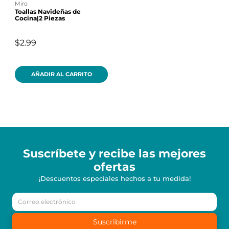
miro
Toallas Navideñas de
Cocina|2 Piezas
$2.99
AÑADIR AL CARRITO
Suscríbete y recibe
las mejores
ofertas
¡Descuentos especiales hechos a tu medida!
Suscribirme