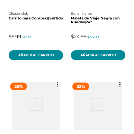
clipper club
beneli home
Carrito para Compras|Surtido
Maleta de Viaje Negra con
Ruedas|24"
$5.99
$24.99
$12.99
$36.99
AÑADIR AL CARRITO
AÑADIR AL CARRITO
25
%
32
%