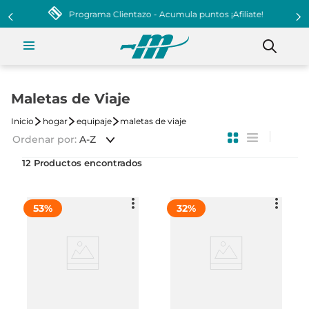
Programa Clientazo - Acumula puntos ¡Afiliate!
Maletas de Viaje
hogar
equipaje
maletas de viaje
Ordenar por
A-Z
12
53
%
32
%