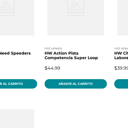
hot wheels
hot whe
Need Speeders
HW Action Pista
HW Cit
Competencia Super Loop
Labora
$44.99
$39.9
R AL CARRITO
AÑADIR AL CARRITO