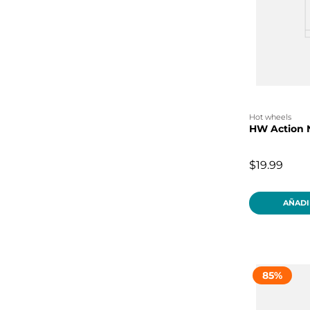
hot wheels
HW Action 
$19.99
AÑADI
85
%