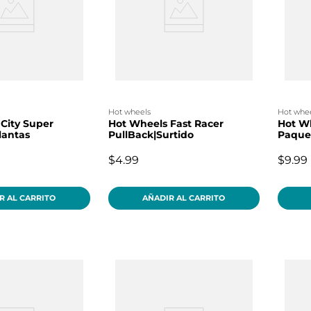
hot wheels
hot whe
City Super
Hot Wheels Fast Racer
Hot Wh
lantas
PullBack|Surtido
Paque
$4.99
$9.99
R AL CARRITO
AÑADIR AL CARRITO