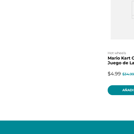
hot wheels
Mario Kart C
Juego de La
$4.99
$34.99
AÑADI