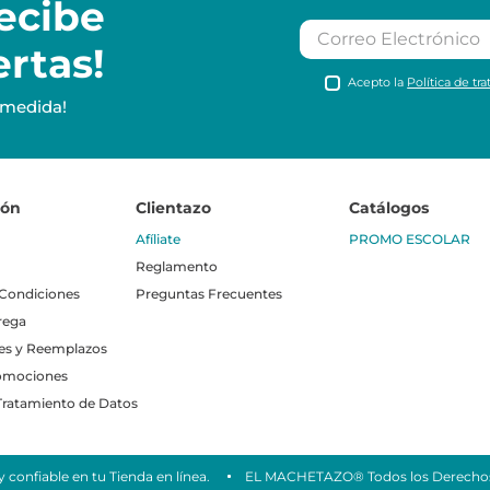
ecibe
ertas!
Acepto la
Política de tr
 medida!
ión
Clientazo
Catálogos
Afíliate
PROMO ESCOLAR
Reglamento
 Condiciones
Preguntas Frecuentes
rega
es y Reemplazos
omociones
 Tratamiento de Datos
 confiable en tu Tienda en línea.
EL MACHETAZO® Todos los Derechos