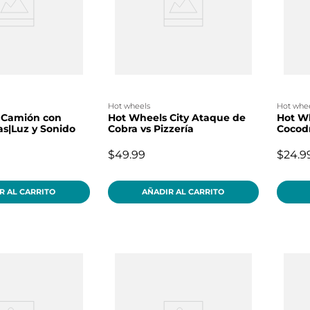
hot wheels
hot whe
 Camión con
Hot Wheels City Ataque de
Hot Wh
s|Luz y Sonido
Cobra vs Pizzería
Cocodr
$49.99
$24.9
R AL CARRITO
AÑADIR AL CARRITO