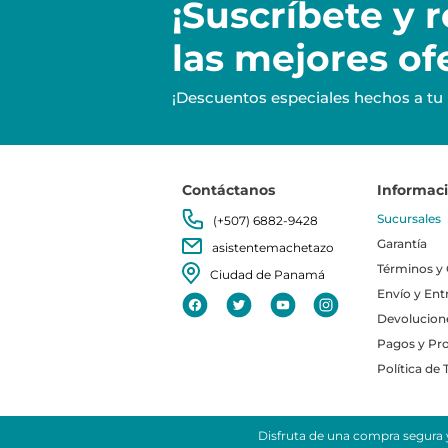
¡Suscríbete y
r
las mejores of
¡Descuentos especiales hechos a tu
Contáctanos
Informac
Sucursales
(+507) 6882-9428
Garantía
asistentemachetazo
Términos y
Ciudad de Panamá
Envío y Ent
Devolucion
Pagos y Pr
Política de
Disfruta de una compra segura y