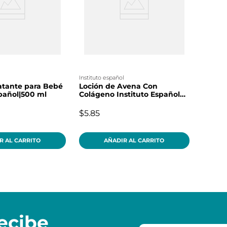
l
instituto español
atante para Bebé
Loción de Avena Con
spañol|500 ml
Colágeno Instituto Español
500ml
$5.85
R AL CARRITO
AÑADIR AL CARRITO
ecibe