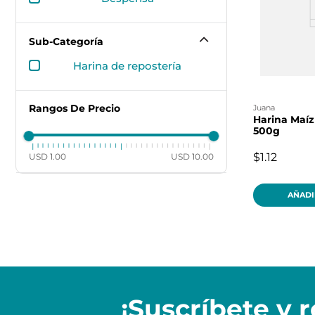
Sub-Categoría
harina de repostería
Rangos De Precio
juana
Harina Maíz
500g
$1.12
USD 1.00
USD 10.00
AÑADI
¡Suscríbete y
r