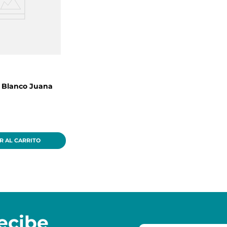
 Blanco Juana
R AL CARRITO
ecibe