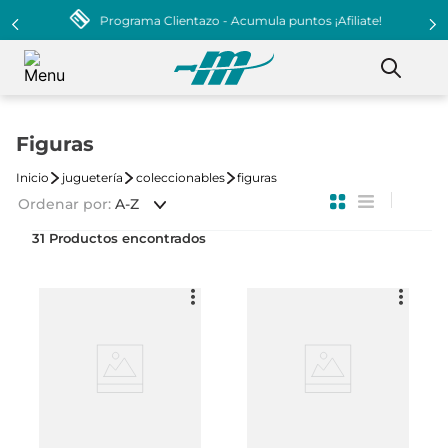
Programa Clientazo - Acumula puntos ¡Afiliate!
Figuras
juguetería
coleccionables
figuras
Ordenar por
A-Z
31