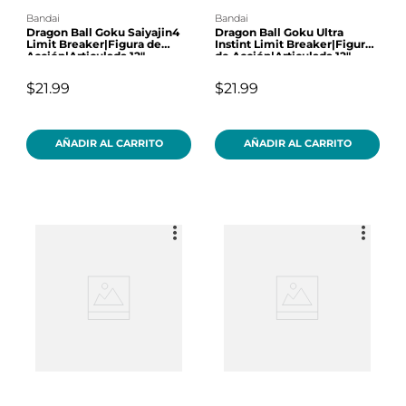
bandai
bandai
Dragon Ball Goku Saiyajin4
Dragon Ball Goku Ultra
Limit Breaker|Figura de
Instint Limit Breaker|Figura
Acción|Articulada 12"
de Acción|Articulada 12"
$21.99
$21.99
AÑADIR AL CARRITO
AÑADIR AL CARRITO