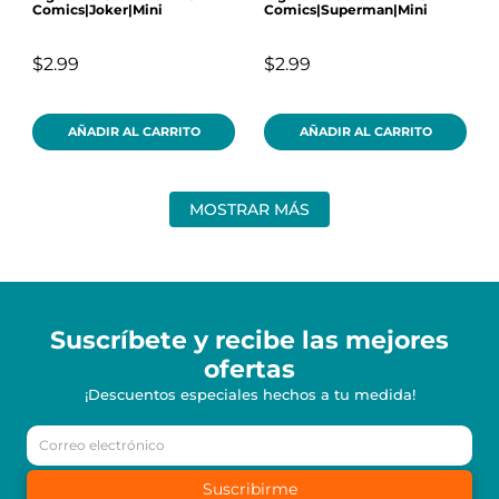
Comics|Joker|Mini
Comics|Superman|Mini
$2.99
$2.99
AÑADIR AL CARRITO
AÑADIR AL CARRITO
MOSTRAR MÁS
Suscríbete y recibe
las mejores
ofertas
¡Descuentos especiales hechos a tu medida!
Suscribirme