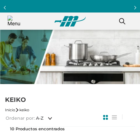
Programa Clientazo - Acumula puntos ¡Afiliate!
KEIKO
keiko
Ordenar por
A-Z
10