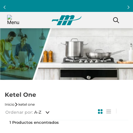
Ketel One
ketel one
Ordenar por
A-Z
1