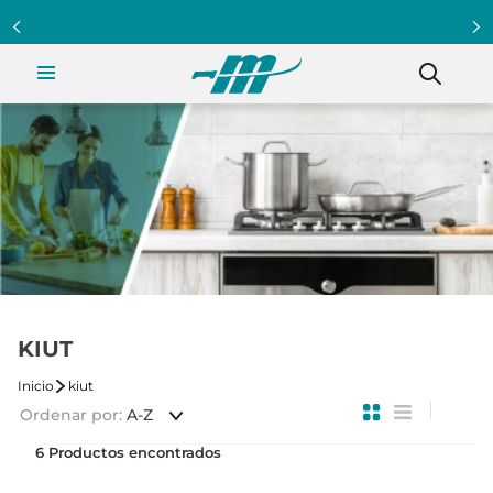
Programa Clientazo - Acumula puntos ¡Afiliate!
KIUT
kiut
Ordenar por
A-Z
6