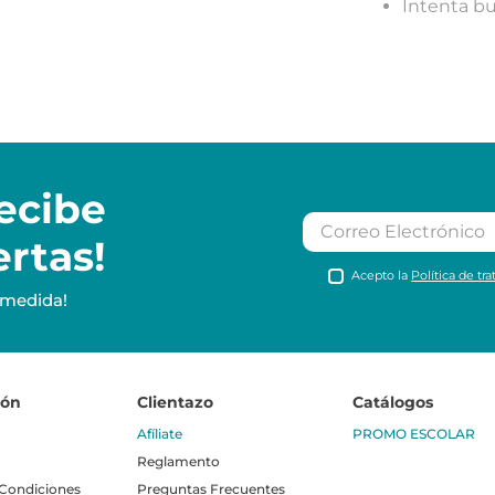
Intenta b
ecibe
ertas!
Acepto la
Política de tr
 medida!
ión
Clientazo
Catálogos
Afíliate
PROMO ESCOLAR
Reglamento
 Condiciones
Preguntas Frecuentes