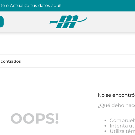
e o Actualiza tus datos aquí!
No se encontró
¿Qué debo hac
OOPS!
Comprueba
Intenta uti
Utiliza té