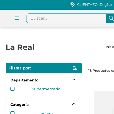
CLIENTAZO ¡Regístrat
Buscar...
La Real
18
Departamento
supermercado
Categoría
lácteos