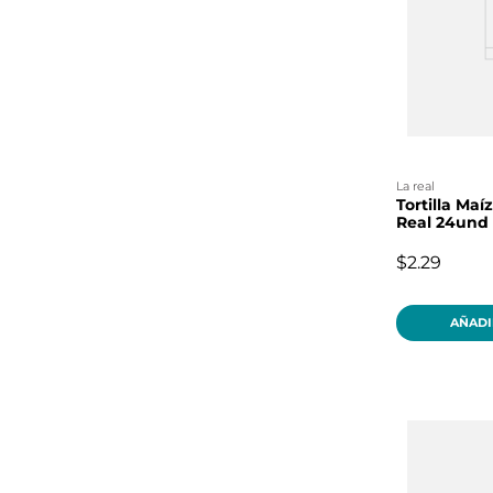
la real
Tortilla Ma
Real 24und
$2.29
AÑADI