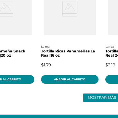
la real
la real
nameña Snack
Tortilla Ricas Panameñas La
Tortil
|20 oz
Real|16 oz
Real 2
$1.79
$2.19
R AL CARRITO
AÑADIR AL CARRITO
MOSTRAR MÁS