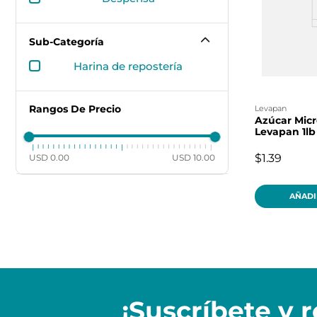
Sub-Categoría
harina de repostería
Rangos De Precio
levapan
Azúcar Micr
Levapan 1lb
$1.39
USD 0.00
USD 10.00
AÑADI
¡Suscríbete y
r