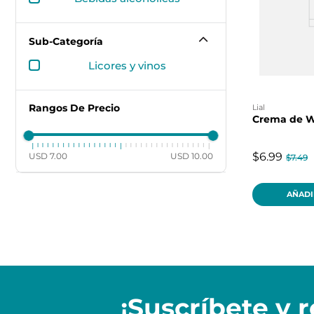
Sub-Categoría
licores y vinos
Rangos De Precio
lial
Crema de Wh
$6.99
USD 7.00
USD 10.00
$7.49
AÑADI
¡Suscríbete y
r