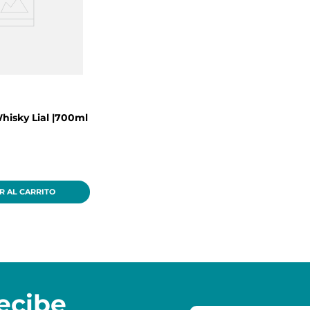
isky Lial |700ml
R AL CARRITO
ecibe