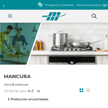
Programa Clientazo - Acumula puntos ¡Afiliate!
MANCURA
mancura
Ordenar por
A-Z
3