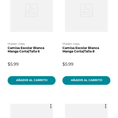
master class
master class
Camisa Escolar Blanca
Camisa Escolar Blanca
Manga Corta|Talla 6
Manga Corta|Talla 8
$5.99
$5.99
AÑADIR AL CARRITO
AÑADIR AL CARRITO