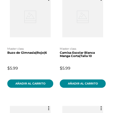
master class
master class
Buzo de Gimnasia|Rojo|6
Camisa Escolar Blanca
Manga Corta|Talla 10
$5.99
$5.99
AÑADIR AL CARRITO
AÑADIR AL CARRITO