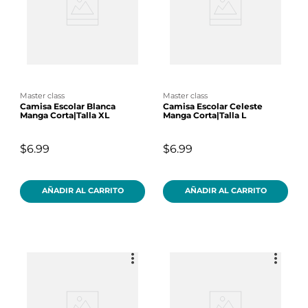
master class
master class
Camisa Escolar Blanca
Camisa Escolar Celeste
Manga Corta|Talla XL
Manga Corta|Talla L
$6.99
$6.99
AÑADIR AL CARRITO
AÑADIR AL CARRITO