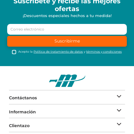
Suscríbete y recibe
las mejores
ofertas
¡Descuentos especiales hechos a tu medida!
Suscribirme
Acepto la
Política de tratamiento de datos
y
términos y condiciones
Contáctanos
Información
Clientazo