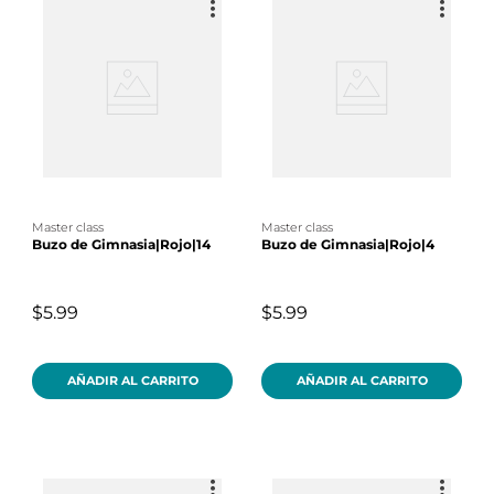
master class
master class
Buzo de Gimnasia|Rojo|14
Buzo de Gimnasia|Rojo|4
$5.99
$5.99
AÑADIR AL CARRITO
AÑADIR AL CARRITO