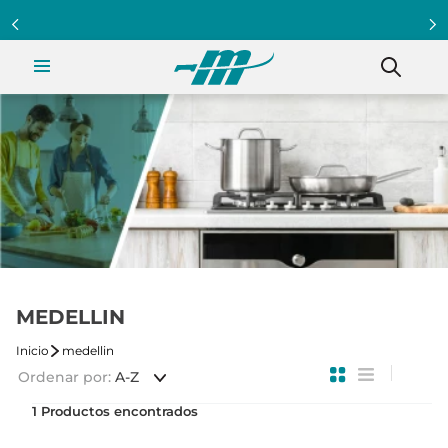
MEDELLIN
medellin
Ordenar por
A-Z
1