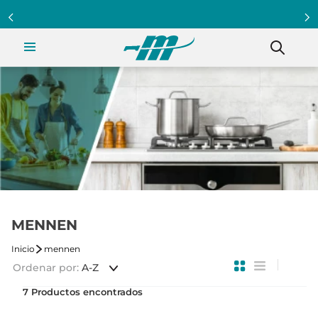
MENNEN
mennen
Ordenar por
A-Z
7